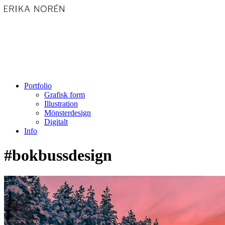
Portfolio
Grafisk form
Illustration
Mönsterdesign
Digitalt
Info
#bokbussdesign